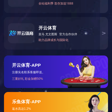
乐鱼入口-乐鱼
leyu(中国)
PRODUCTS
热镀锌加工
热镀锌
标志杆系列
电缆桥架系列
格栅系列