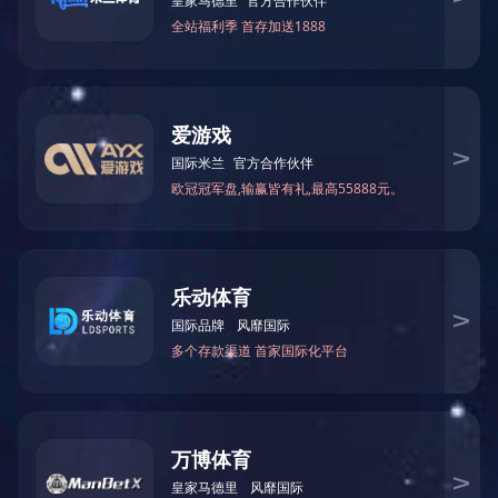
乐鱼入口-乐鱼leyu(中国)
乐鱼入口-乐鱼leyu(中国) 成立于2010年，坐落于潍坊滨海经济开发
地面积66634平方米。公司采用成熟技术生产的锌锅及高品质燃烧
备和严格的管理，使得企业的生产自动化程度、生产能力达到行业
线，尺寸为14.5米（长）2.5米（宽）3.5米（深），熔锌量900
熟，并致力于针对外贸出口产品进行镀锌，其产品质量均符合国家
求。
查看更多+