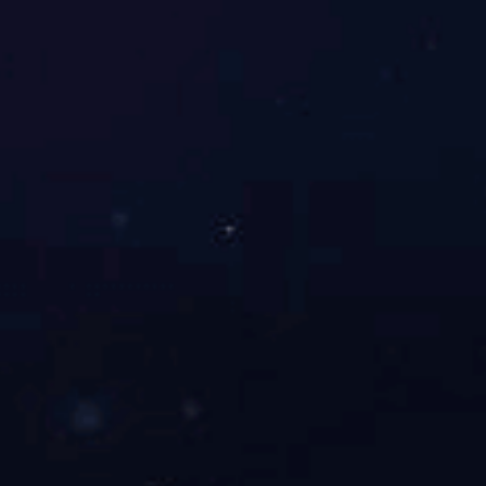
息公开
乐鱼入口-乐鱼ley
废物名称废物代码
量（吨）废盐酸HW17（
查看更多
01
01
乐鱼入口-乐鱼leyu(中国)2024年度危险废
国
物污染环境防治信息公开
01
01
突发环境事件应急预案
环
乐鱼入口-乐鱼
公司简介
产品中心
设备工艺