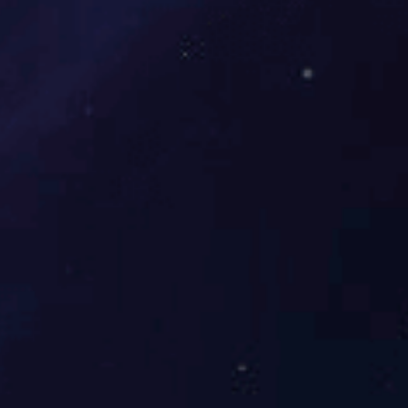
13863631588
公司采用现金的技术，前卫的设备和严格的管理，使得
乐鱼入口-乐鱼le